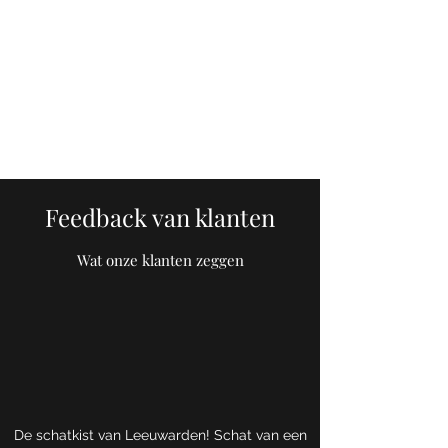
ZenZi
Mind- & Lifestyle winkel in de
warme binnenstad van
Leeuwarden.
Feedback van klanten
Wat onze klanten zeggen
De schatkist van Leeuwarden! Schat van een