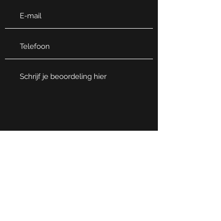
Zou je ons aanbevelen?
Ja
Nee